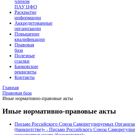
членом
ПАУ ЦФО
Раскрытие
информации
Аккредитованные
организации
Повышение
квалификации
Правовая
база
Полезные
ссылки
Банковские
реквизиты
Контакты
Главная
Правовая база
Иные нормативно-правовые акты
Иные нормативно-правовые акты
Письмо Российского Союза Саморегулируемых Организа
(банкротстве)» - Письмо Российского Союза Саморегу
несостоятельности (банкротстве)»