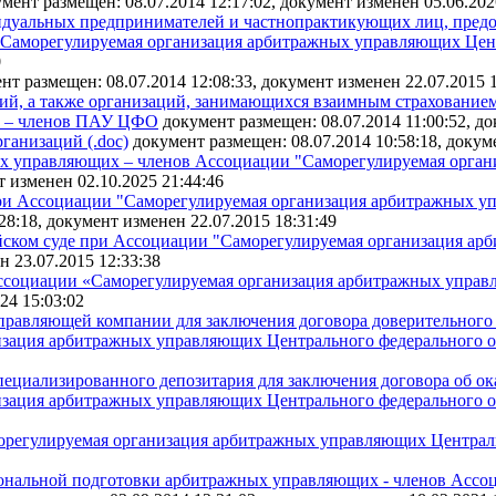
мент размещен: 08.07.2014 12:17:02, документ изменен 05.06.202
видуальных предпринимателей и частнопрактикующих лиц, пре
Саморегулируемая организация арбитражных управляющих Цент
0
нт размещен: 08.07.2014 12:08:33, документ изменен 22.07.2015 1
ий, а также организаций, занимающихся взаимным страхованием
х – членов ПАУ ЦФО
документ размещен: 08.07.2014 11:00:52, до
ганизаций (.doc)
документ размещен: 08.07.2014 10:58:18, докум
ых управляющих – членов Ассоциации "Саморегулируемая орга
т изменен 02.10.2025 21:44:46
ри Ассоциации "Саморегулируемая организация арбитражных уп
28:18, документ изменен 22.07.2015 18:31:49
тейском суде при Ассоциации "Саморегулируемая организация а
н 23.07.2015 12:33:38
ссоциации «Саморегулируемая организация арбитражных управ
24 15:03:02
правляющей компании для заключения договора доверительного
изация арбитражных управляющих Центрального федерального о
пециализированного депозитария для заключения договора об ок
изация арбитражных управляющих Центрального федерального о
регулируемая организация арбитражных управляющих Централь
ональной подготовки арбитражных управляющих - членов Ассо