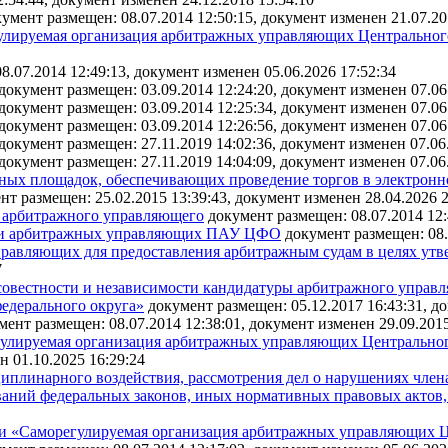
умент размещен: 08.07.2014 12:50:15, документ изменен 21.07.20
лируемая организация арбитражных управляющих Центрального
8.07.2014 12:49:13, документ изменен 05.06.2026 17:52:34
документ размещен: 03.09.2014 12:24:20, документ изменен 07.06
документ размещен: 03.09.2014 12:25:34, документ изменен 07.06
документ размещен: 03.09.2014 12:26:56, документ изменен 07.06
документ размещен: 27.11.2019 14:02:36, документ изменен 07.06
документ размещен: 27.11.2019 14:04:09, документ изменен 07.06
ных площадок, обеспечивающих проведение торгов в электронн
нт размещен: 25.02.2015 13:39:43, документ изменен 28.04.2026 2
а арбитражного управляющего
документ размещен: 08.07.2014 12:
тики арбитражных управляющих ПАУ ЦФО
документ размещен: 08.
равляющих для предоставления арбитражным судам в целях утве
7
совестности и независимости кандидатуры арбитражного управ
едерального округа»
документ размещен: 05.12.2017 16:43:31, д
мент размещен: 08.07.2014 12:38:01, документ изменен 29.09.2015
улируемая организация арбитражных управляющих Центрального
н 01.10.2025 16:29:24
циплинарного воздействия, рассмотрения дел о нарушениях чл
аний федеральных законов, иных нормативных правовых актов, 
и «Саморегулируемая организация арбитражных управляющих Це