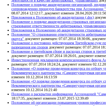
деятельности в качестве арбитражных управляющих
доку
Положение о порядке аккредитации организаций, инди
сопровождению процедур банкротства при Ассоциации "
08.07.2014 12:12:17, документ изменен 28.04.2026 20:11:5
Приложения к Положению об аккредитации (.doc)
докуме
Положение о порядке аккредитации страховых организац
страхование ответственности арбитражных управляющи
Приложения к Положению об аккредитации страховых ор
Положение "О страховании ответственности арбитражн
округа"
документ размещен: 07.07.2014 18:30:06, докумен
Положение о постоянно действующем Третейском суде п
разрешения им споров
документ размещен: 07.07.2014 18:
Положение о третейском сборе и расходах сторон в тре
документ размещен: 07.07.2014 18:26:01, документ измене
Инвестиционная декларация компенсационного фонда А
размещен: 07.07.2014 18:24:24, документ изменен 02.12.20
Положение «О порядке проведения конкурса по отбору у
Некоммерческого партнерства «Саморегулируемая орган
изменен 10.12.2014 16:13:59
Положение «О порядке проведения конкурса по отбору с
Некоммерческого партнерства «Саморегулируемая орган
изменен 10.12.2014 16:21:40
Положение о раскрытии информации Ассоциацией "Само
18:17:35, документ изменен 23.07.2015 12:39:49
Положение об организации повышения уровня професси