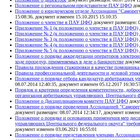
Положение о региональном представителе ПАУ ЦФО
док
Положение о юридическом отделе Ассоциации "Саморегу
15:08:36, документ изменен 15.10.2015 15:10:35
Положение о членстве в ПАУ ЦФО
документ размещен: 0
Приложение № 1 (к положению о членстве в ПАУ ЦФО)
Приложение № 2 (к положению о членстве в ПАУ ЦФО)
Приложение № 3 (к положению о членстве в ПАУ ЦФО)
Приложение № 4 (к положению о членстве в ПАУ ЦФО)
Приложение № 5 (к положению о членстве в ПАУ ЦФО)
Положение о порядке аккредитации операторов электрон
ходе процедур, применяемых в деле о банкротстве
докуме
Правила прохождения стажировки в качестве помощник
Правила профессиональной деятельности и деловой э
Положение о порядке отбора кандидатур арбитражных уп
08.07.2014 12:40:35, документ изменен 05.12.2017 16:30:5
Порядок и критерии определения компетентности, добро
организация арбитражных управляющих Центрального ф
Положение о Дисциплинарном комитете ПАУ ЦФО
доку
Положение о порядке проведения Ассоциацией "Саморег
документ размещен: 08.07.2014 12:34:17, документ измене
Положение о порядке и основаниях применения мер дис
управляющих Центрального федерального округа" требов
документ изменен 03.06.2021 16:55:01
Положение о порядке представления членами Ассоциаци